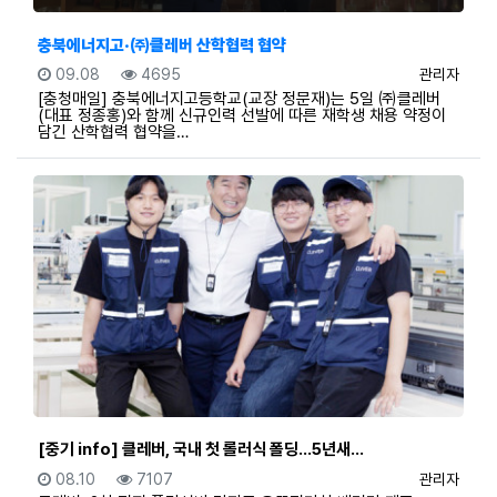
충북에너지고·㈜클레버 산학협력 협약
등록일
조회
등록자
09.08
4695
관리자
[충청매일] 충북에너지고등학교(교장 정문재)는 5일 ㈜클레버
(대표 정종홍)와 함께 신규인력 선발에 따른 재학생 채용 약정이
담긴 산학협력 협약을…
[중기 info] 클레버, 국내 첫 롤러식 폴딩…5년새…
등록일
조회
등록자
08.10
7107
관리자