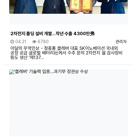
2차전지 폴딩 설비 개발…작년 수출 4300만弗
등록일
조회
등록자
04.21
6780
관리자
이달의 무역인상 - 정종홍 클레버 대표 SK이노베이션 국내외
공장 공급 글로벌 배터리社에서 수주 문의 2차전지 셀 검사장비
등도 생산 ‘제137…