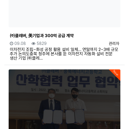
㈜클레버, 美기업과 300억 공급 계약
등록일
조회
등록자
09.08
5829
관리자
이차전지 조립~화성 공정 활용 설비 일체… 연말까지 2~3배 규모
추가 논의도충북 청주에 본사를 둔 이차전지 자동화 설비 전문
생산 기업 ㈜클레…
Now