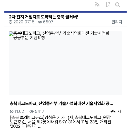
RSS
게시물 정렬
게시판 
2차 전지 거점지로 도약하는 충북 클레버!
등록일
조회
등록자
2020.07.15
6597
관리자
충북테크노파크, 산업통산부 기술사업화대전 기술사업화 공…
등록일
조회
등록자
11.02
5417
관리자
【충북 브레이크뉴스】임창용 기자=(재)충북테크노파크(원장
노근호)는 서울 제2롯데타워 SKY 31에서 11월 23일 개최된
‘2022 대한민국 …