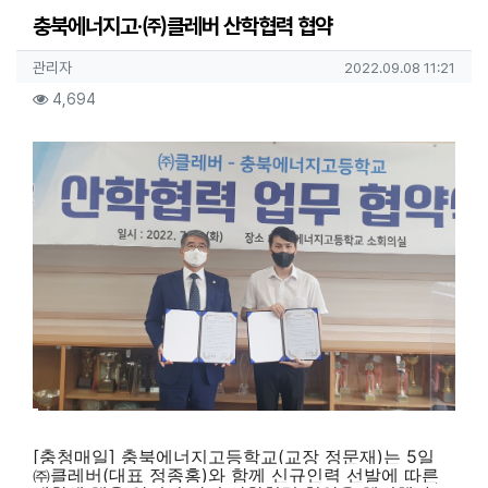
충북에너지고·㈜클레버 산학협력 협약
작성자 정보
작성
작성일
관리자
2022.09.08 11:21
컨텐츠 정보
조회
4,694
본문
[충청매일] 충북에너지고등학교(교장 정문재)는 5일
㈜클레버(대표 정종홍)와 함께 신규인력 선발에 따른