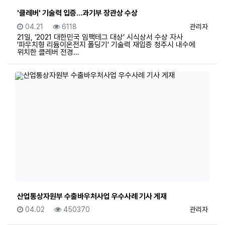
'클레버' 기술력 입증...과기부 장관상 수상
등록일
조회
등록자
04.21
6118
관리자
21일, ‘2021 대한민국 임팩테그 대상’ 시식상서 수상 자사
'파우치형 리듐이온전지 폴딩기' 기술력 재입증 청주시 내수에
위치한 클레버 전경…
산업통상자원부 수출바우처사업 우수사례 기사 게재
등록일
조회
등록자
04.02
450370
관리자