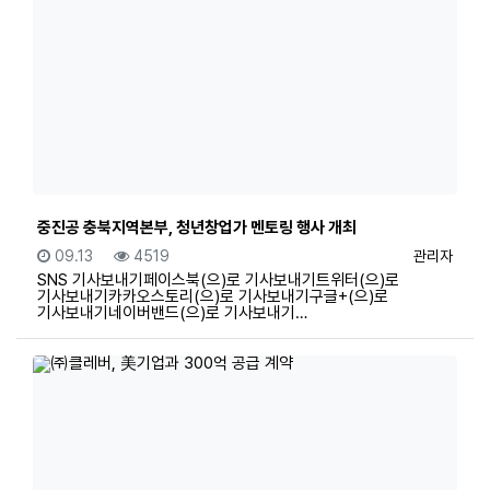
중진공 충북지역본부, 청년창업가 멘토링 행사 개최
등록일
조회
등록자
09.13
4519
관리자
SNS 기사보내기페이스북(으)로 기사보내기트위터(으)로
기사보내기카카오스토리(으)로 기사보내기구글+(으)로
기사보내기네이버밴드(으)로 기사보내기…