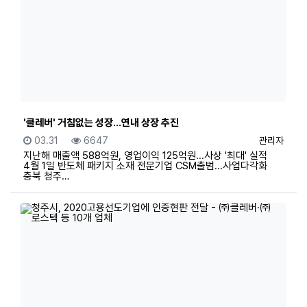
'클레버' 거침없는 성장...연내 상장 추진
등록일
조회
등록자
03.31
6647
관리자
지난해 매출액 588억원, 영업이익 125억원...사상 '최대' 실적
4월 1일 반도체 패키지 소재 전문기업 CSM출범...사업다각화
충북 청주…