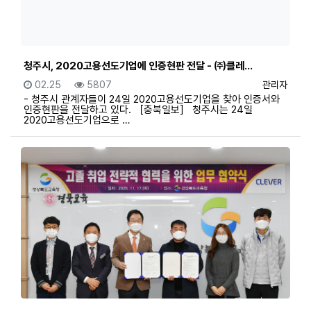
청주시, 2020고용선도기업에 인증현판 전달 - ㈜클레…
등록일
조회
등록자
02.25
5807
관리자
- 청주시 관계자들이 24일 2020고용선도기업을 찾아 인증서와
인증현판을 전달하고 있다. ［충북일보］ 청주시는 24일
2020고용선도기업으로 …