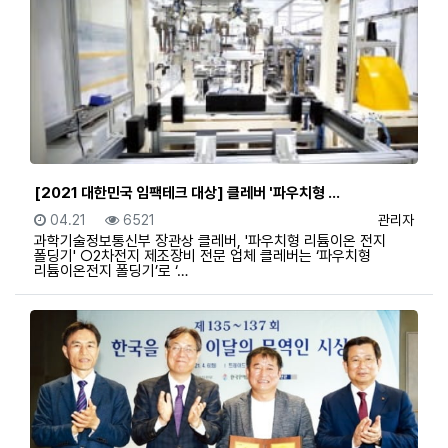
[2021 대한민국 임팩테크 대상] 클레버 '파우치형 …
등록일
조회
등록자
04.21
6521
관리자
과학기술정보통신부 장관상 클레버, '파우치형 리튬이온 전지
폴딩기' ○2차전지 제조장비 전문 업체 클레버는 ‘파우치형
리튬이온전지 폴딩기’로 ‘…