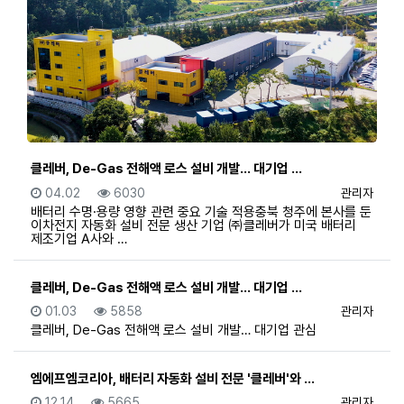
클레버, De-Gas 전해액 로스 설비 개발… 대기업 …
등록일
조회
등록자
04.02
6030
관리자
배터리 수명·용량 영향 관련 중요 기술 적용충북 청주에 본사를 둔
이차전지 자동화 설비 전문 생산 기업 ㈜클레버가 미국 배터리
제조기업 A사와 …
클레버, De-Gas 전해액 로스 설비 개발… 대기업 …
등록일
조회
등록자
01.03
5858
관리자
클레버, De-Gas 전해액 로스 설비 개발… 대기업 관심
엠에프엠코리아, 배터리 자동화 설비 전문 '클레버'와 …
등록일
조회
등록자
12.14
5665
관리자