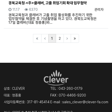
경북교육청·<주>클레버, 고졸 취업기회 확대 업무협약
등록일
조회
등록자
11.17
6370
관리자
경북교육청과 클레버가 고졸 취업 활성화를 추진하기 위한
업무협약을 체결한 후 기념촬영을 하고 있다. 경북도교육청은
17일 클레버(대표 정종홍)와…
(current)
(last)
1
2
상호 : CLEVER
TEL :
043-260-0179
대표 : 정종홍
FAX : 070-4466-9200
사업자등록번호 : 317-81-45414
E-mail : sales_clever@clever-fa.com