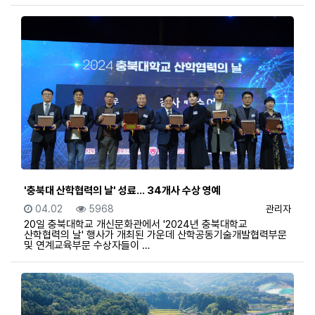
'충북대 산학협력의 날' 성료… 34개사 수상 영예
등록일
조회
등록자
04.02
5968
관리자
20일 충북대학교 개신문화관에서 '2024년 충북대학교
산학협력의 날' 행사가 개최된 가운데 산학공동기술개발협력부문
및 연계교육부문 수상자들이 …