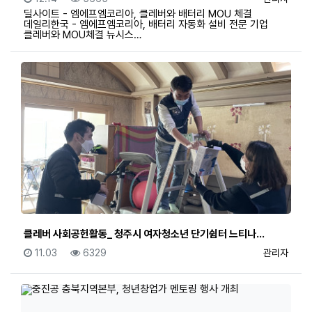
딜사이트 - 엠에프엠코리아, 클레버와 배터리 MOU 체결
데일리한국 - 엠에프엠코리아, 배터리 자동화 설비 전문 기업
클레버와 MOU체결 뉴시스…
클레버 사회공헌활동_ 청주시 여자청소년 단기쉼터 느티나…
등록일
조회
등록자
11.03
6329
관리자