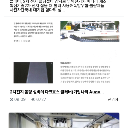
클레버, 2차 전지 폴딩설비 강자로 우뚝전기차 배터리 제조
핵심기술2차 전지 접을 때 롤러 사용해폭발위험·불량제품
사전차단국내 대기업 앞다퉈 설…
2차전지 폴딩 설비의 다크호스 클레버(기업나라 Augu…
등록일
조회
등록자
08.09
6727
관리자