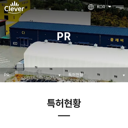
KOR
PR
특허현황