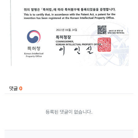
관련자료
댓글
0
등록된 댓글이 없습니다.