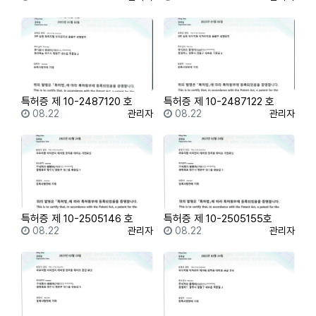
특허증 제 10-2487120 호
특허증 제 10-2487122 호
등록일
등록자
등록일
등록자
08.22
관리자
08.22
관리자
특허증 제 10-2505146 호
특허증 제 10-2505155호
등록일
등록자
등록일
등록자
08.22
관리자
08.22
관리자