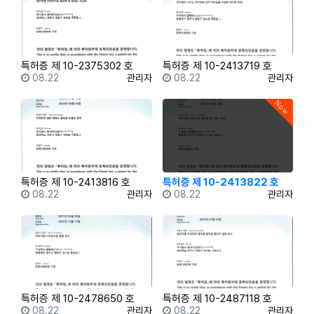
특허증 제 10-2375302 호
특허증 제 10-2413719 호
등록일
등록자
등록일
등록자
08.22
관리자
08.22
관리자
Now
특허증 제 10-2413816 호
특허증 제 10-2413822 호
등록일
등록자
등록일
등록자
08.22
관리자
08.22
관리자
특허증 제 10-2478650 호
특허증 제 10-2487118 호
등록일
등록자
등록일
등록자
08.22
관리자
08.22
관리자