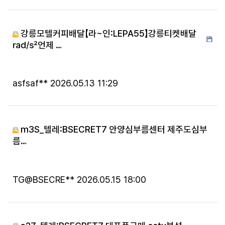
강릉모텔커피배달【라~인:LEPA55】강릉티켓배달
㎯언제 …
등록자
등록일
asfsaf**
2026.05.13 11:29
m3S_텔레:BSECRET7 안양심부름센터 제주도심부
름…
등록자
등록일
TG@BSECRE**
2026.05.15 18:00