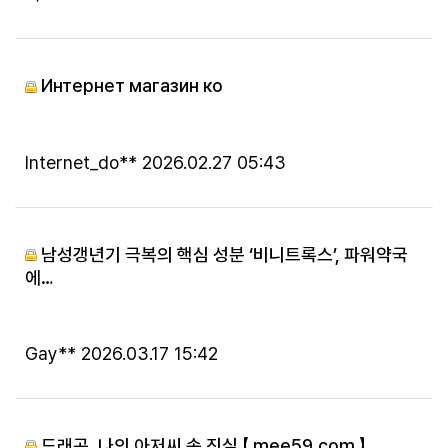
Интернет магазин ко
등록자
등록일
Internet_do**
2026.02.27 05:43
남성갱년기 극복의 핵심 성분 ‘비니트록스’, 파워약국
에…
등록자
등록일
Gay**
2026.03.17 15:42
드래곤, 나의 아저씨 속 진실 【 mee59.com 】…