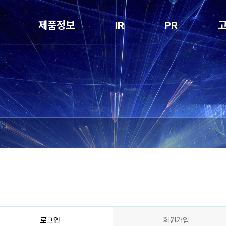
제품정보
IR
PR
Notching
공시정보
공지사항
Stacking
전자공고
보도자료
Packaging
홍보영상
Degassing
특허현황
Folding
Inspection
Cell Loading
Box Packing
NG Sorter
로그인
회원가입