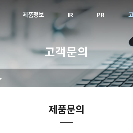
제품정보
IR
PR
Notching
공시정보
공지사항
고객문의
Stacking
전자공고
보도자료
Packaging
홍보영상
Degassing
특허현황
Folding
Inspection
Cell Loading
제품문의
Box Packing
NG Sorter