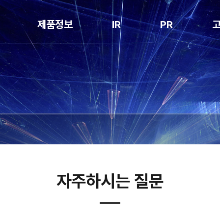
제품정보
IR
PR
Notching
공시정보
공지사항
Stacking
전자공고
보도자료
Packaging
홍보영상
Degassing
특허현황
Folding
Inspection
Cell Loading
자주하시는 질문
Box Packing
NG Sorter