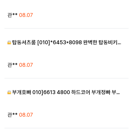
등록자
등록일
관**
08.07
탑동셔츠룸 [010]*6453*8098 완벽한 탑동비키…
등록자
등록일
관**
08.07
부개호빠 010]6613 4800 하드코어 부개정빠 부…
등록자
등록일
관**
08.07