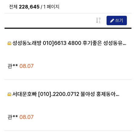
전체
228,645
/ 1 페이지
게시물 정렬
쓰기
성성동노래방 010]6613 4800 후기좋은 성성동유…
등록자
등록일
관**
08.07
서대문호빠 [010].2200.0712 불야성 홍제동아…
등록자
등록일
관**
08.07