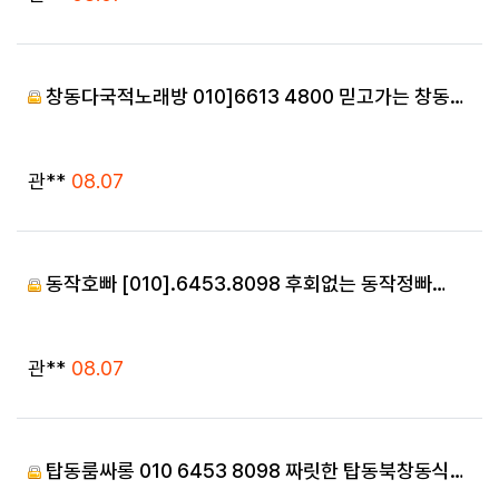
창동다국적노래방 010]6613 4800 믿고가는 창동…
등록자
등록일
관**
08.07
동작호빠 [010].6453.8098 후회없는 동작정빠…
등록자
등록일
관**
08.07
탑동룸싸롱 010 6453 8098 짜릿한 탑동북창동식…