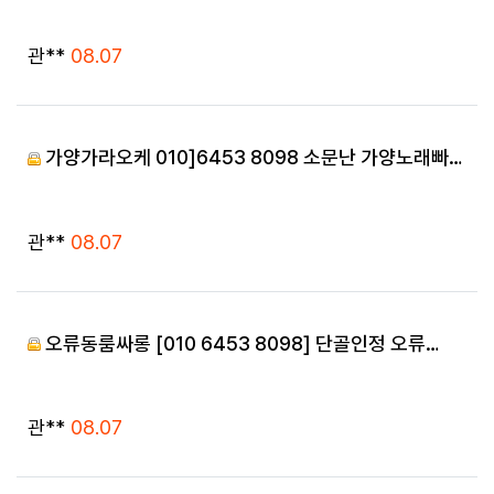
등록자
등록일
관**
08.07
가양가라오케 010]6453 8098 소문난 가양노래빠…
등록자
등록일
관**
08.07
오류동룸싸롱 [010 6453 8098] 단골인정 오류…
등록자
등록일
관**
08.07