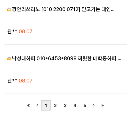
광안리쓰리노 [010 2200 0712] 믿고가는 대연…
등록자
등록일
관**
08.07
낙성대하퍼 010*6453*8098 짜릿한 대학동하퍼 …
등록자
등록일
관**
08.07
(current)
(next)
(last)
1
2
3
4
5