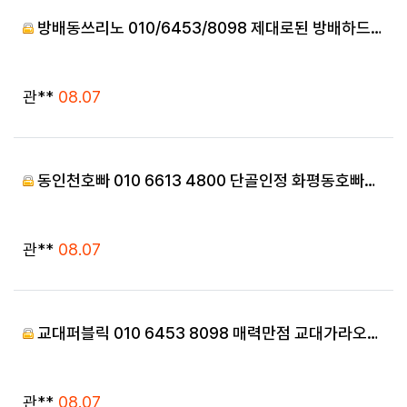
방배동쓰리노 010/6453/8098 제대로된 방배하드…
등록자
등록일
관**
08.07
동인천호빠 010 6613 4800 단골인정 화평동호빠…
등록자
등록일
관**
08.07
교대퍼블릭 010 6453 8098 매력만점 교대가라오…
등록자
등록일
관**
08.07