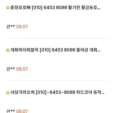
충장로호빠 [010] 6453 8098 활기찬 황금동호…
등록자
등록일
관**
08.07
개화하이퍼블릭 [010] 6453 8098 불야성 개화…
등록자
등록일
관**
08.07
사당가라오케 [010]~6453~8098 하드코어 동작…
등록자
등록일
관**
08.07