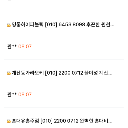
영통하이퍼블릭 [010] 6453 8098 후끈한 원천…
등록자
등록일
관**
08.07
계산동가라오케 [010] 2200 0712 불야성 계산…
등록자
등록일
관**
08.07
홍대유흥주점 [010] 2200 0712 완벽한 홍대비…