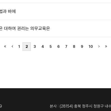
법과 바에
은 대하여 권리는 의무교육은
(first)
(current)
(next)
(la
1
2
3
4
5
6
7
8
9
10
9
본사 : (28154) 충북 청주시 청원구 내