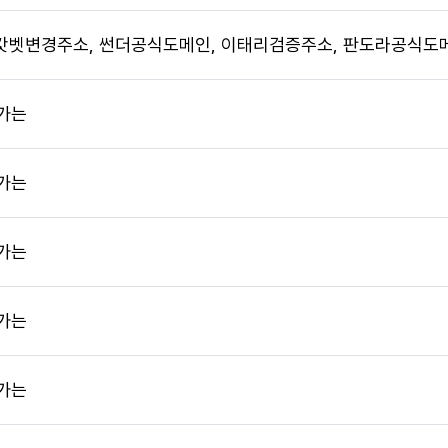
4】 갓벳변경주소, 썬더공식도메인, 이태리검증주소, 판도라공식도
가는
가는
가는
가는
가는