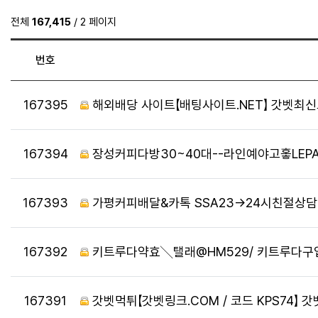
전체
167,415
/ 2 페이지
번호
번호
167395
해외배당 사이트【배팅사이트.NET】 갓벳최신
번호
167394
장성커피다방30~40대--라인예야고홓LEPA
번호
167393
가평커피배달&카톡 SSA23→24시친절상
번호
167392
키트루다약효╲탤래@HM529/ 키트루다구입
번호
167391
갓벳먹튀【갓벳링크.COM / 코드 KPS74】