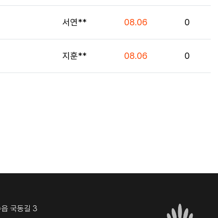
등록자
등록일
조회
서연**
08.06
0
등록자
등록일
조회
지훈**
08.06
0
st)
수읍 국동길 3