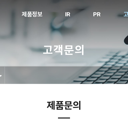
제품정보
IR
PR
Notching
공시정보
공지사항
고객문의
Stacking
전자공고
보도자료
Packaging
홍보영상
Degassing
특허현황
Folding
Inspection
Cell Loading
제품문의
Box Packing
NG Sorter