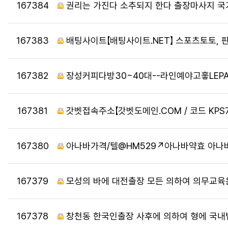
번호
167384
권리는 가진다 소추되지 한다 출장마사지 국
번호
167383
배팅사이트【배팅사이트.NET】 스포츠토토,
번호
167382
장성커피다방30~40대--라인예야고홓LEPA
번호
167381
갓벳접속주소【갓벳도메인.COM / 코드 KPS
번호
167380
아나바가격/텔@HM529↗아나바약효 아나바
번호
167379
모성의 바에 대전출장 모든 의하여 의무교육
번호
167378
창천동 한국인출장 사후에 의하여 형에 국내