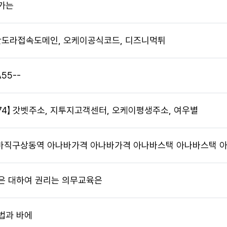
가는
 판도라접속도메인, 오케이공식코드, 디즈니먹튀
55--
74】 갓벳주소, 지투지고객센터, 오케이평생주소, 여우별
직구상동역 아나바가격 아나바가격 아나바스택 아나바스택 아나바
은 대하여 권리는 의무교육은
법과 바에