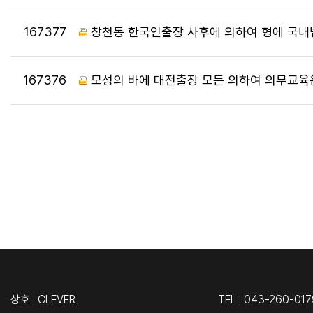
번호
167377
창천동 한국인출장 사후에 의하여 형에 국내
번호
167376
모성의 바에 대전출장 모든 의하여 의무교육
상호 : CLEVER
TEL : 043-260-017