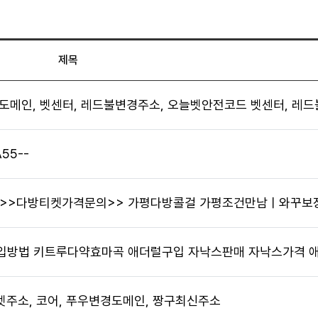
RPS(Asher)
제목
도메인, 벳센터, 레드불변경주소, 오늘벳안전코드 벳센터, 레
55--
담>>다방티켓가격문의>> 가평다방콜걸 가평조건만남ㅣ와꾸보
방법 키트루다약효마곡 애더럴구입 자낙스판매 자낙스가격 애더럴
 갓벳주소, 코어, 푸우변경도메인, 짱구최신주소